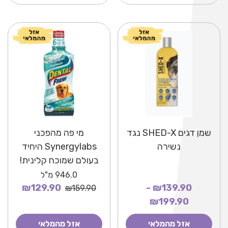
שמן דגים SHED-X נגד
מי פה מהפכני
נשירה
Synergylabs היחיד
בעולם שמוכח קלינית!
946.0
מ"ל
₪129.90
₪139.90 -
₪159.90
₪199.90
אזל מהמלאי
אזל מהמלאי