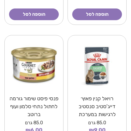
הוספה לסל
הוספה לסל
רויאל קנין פאוץ׳
פנסי פיסט שימור גורמה
דייג'סטיב סנסטיב
לחתול נתחי סלמון ועוף
לרגישות במערכת
ברוטב
העיכול
85.0
גרם
85.0
גרם
₪6.00
₪9.00