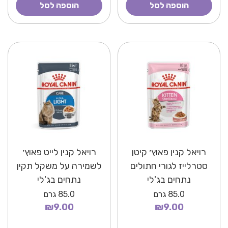
הוספה לסל
הוספה לסל
רויאל קנין פאוץ׳ קיטן
רויאל קנין לייט פאוץ׳
סטרלייז לגורי חתולים
לשמירה על משקל תקין
נתחים בג'לי
נתחים בג'לי
85.0
גרם
85.0
גרם
₪9.00
₪9.00