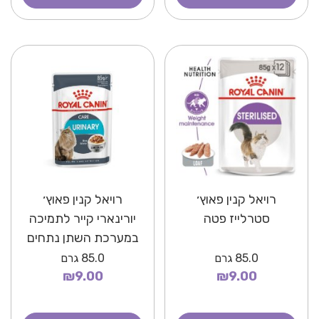
רויאל קנין פאוץ׳
רויאל קנין פאוץ׳
סטרלייז פטה
יורינארי קייר לתמיכה
במערכת השתן נתחים
ברוטב
85.0
גרם
85.0
גרם
₪9.00
₪9.00